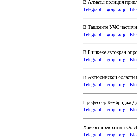
В Алматы полиция привле
Telegraph
graph.org
Blo
В Ташкенте УЧС частичн
Telegraph
graph.org
Blo
В Бишкеке автокран опр
Telegraph
graph.org
Blo
В Актюбинской области в
Telegraph
graph.org
Blo
Профессор Кембриджа Дж
Telegraph
graph.org
Blo
Хакеры превратили Oracl
Telegraph
graph.org
Blo