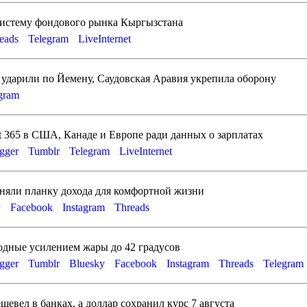
истему фондового рынка Кыргызстана
eads
Telegram
LiveInternet
ударили по Йемену, Саудовская Аравия укрепила оборону
agram
t 365 в США, Канаде и Европе ради данных о зарплатах
gger
Tumblr
Telegram
LiveInternet
няли планку дохода для комфортной жизни
y
Facebook
Instagram
Threads
одные усилением жары до 42 градусов
gger
Tumblr
Bluesky
Facebook
Instagram
Threads
Telegram
евел в банках, а доллар сохранил курс 7 августа