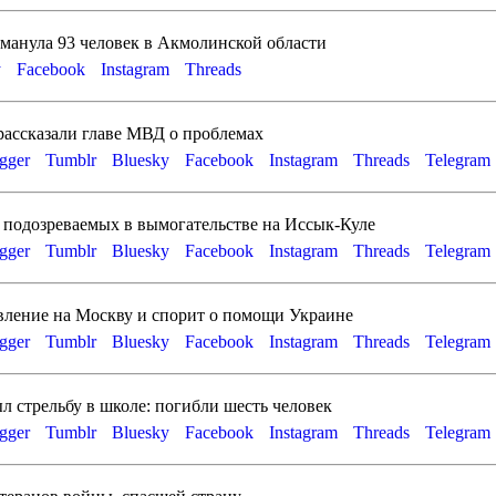
манула 93 человек в Акмолинской области
y
Facebook
Instagram
Threads
рассказали главе МВД о проблемах
gger
Tumblr
Bluesky
Facebook
Instagram
Threads
Telegram
 подозреваемых в вымогательстве на Иссык-Куле
gger
Tumblr
Bluesky
Facebook
Instagram
Threads
Telegram
вление на Москву и спорит о помощи Украине
gger
Tumblr
Bluesky
Facebook
Instagram
Threads
Telegram
л стрельбу в школе: погибли шесть человек
gger
Tumblr
Bluesky
Facebook
Instagram
Threads
Telegram