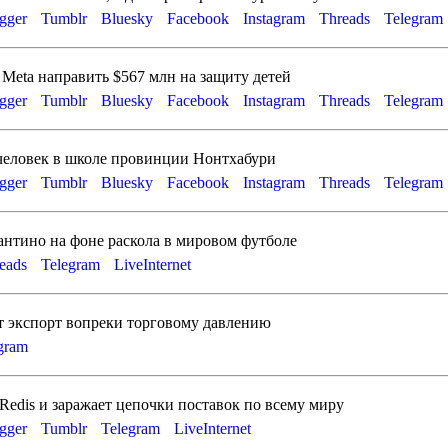
gger
Tumblr
Bluesky
Facebook
Instagram
Threads
Telegram
Meta направить $567 млн на защиту детей
gger
Tumblr
Bluesky
Facebook
Instagram
Threads
Telegram
 человек в школе провинции Нонтхабури
gger
Tumblr
Bluesky
Facebook
Instagram
Threads
Telegram
нтино на фоне раскола в мировом футболе
eads
Telegram
LiveInternet
т экспорт вопреки торговому давлению
agram
Redis и заражает цепочки поставок по всему миру
gger
Tumblr
Telegram
LiveInternet