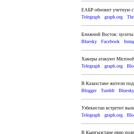
ЕАБР обновит учетную с
Telegraph
graph.org
Thr
Ближний Восток: хуситы 
Bluesky
Facebook
Inst
Хакеры атакуют Microsof
Telegraph
graph.org
Blo
В Казахстане жители под
Blogger
Tumblr
Bluesk
Узбекистан встретит вых
Telegraph
graph.org
Blo
В Кыргызстане евро подеш