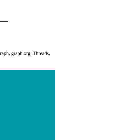
 —
ph, graph.org, Threads,