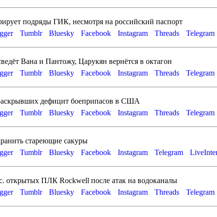
рирует подряды ГИК, несмотря на российский паспорт
gger
Tumblr
Bluesky
Facebook
Instagram
Threads
Telegram
едёт Вана и Пантожу, Царукян вернётся в октагон
gger
Tumblr
Bluesky
Facebook
Instagram
Threads
Telegram
 раскрывших дефицит боеприпасов в США
gger
Tumblr
Bluesky
Facebook
Instagram
Threads
Telegram
ранить стареющие сакуры
gger
Tumblr
Bluesky
Facebook
Instagram
Telegram
LiveInte
. открытых ПЛК Rockwell после атак на водоканалы
gger
Tumblr
Bluesky
Facebook
Instagram
Threads
Telegram