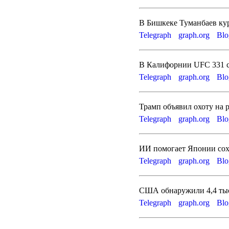
В Бишкеке Туманбаев ку
Telegraph
graph.org
Blo
В Калифорнии UFC 331 св
Telegraph
graph.org
Blo
Трамп объявил охоту на
Telegraph
graph.org
Blo
ИИ помогает Японии сох
Telegraph
graph.org
Blo
США обнаружили 4,4 тыс
Telegraph
graph.org
Blo