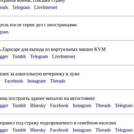
теранов войны, спасшей страну
eads
Telegram
LiveInternet
роль после серии дел с иностранцами
agram
ь Zapscape для выхода из виртуальных машин KVM
gger
Tumblr
Telegram
LiveInternet
двоих за алкогольную вечеринку в луже
y
Facebook
Instagram
Threads
ны построить здание махалли на автостоянке
gger
Tumblr
Bluesky
Facebook
Instagram
Threads
Telegram
тправил под стражу подозреваемого в семейном насилии
gger
Tumblr
Bluesky
Facebook
Instagram
Threads
Telegram