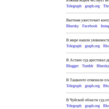
Южная Корея чествует ве
Telegraph
graph.org
Thr
Вьетнам ужесточает конт
Bluesky
Facebook
Inst
В мире нашли уязвимост
Telegraph
graph.org
Blo
В Астане суд арестовал 
Blogger
Tumblr
Bluesk
В Ташкенте отменили пла
Telegraph
graph.org
Blo
В Чуйской области суд о
Telegraph
graph.org
Blo