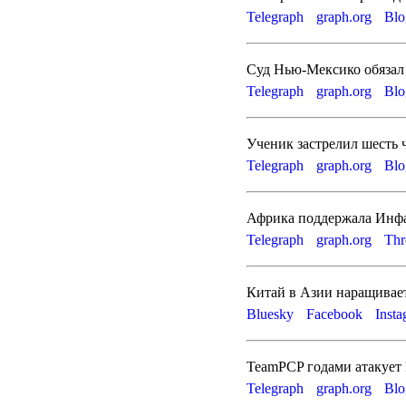
Telegraph
graph.org
Blo
Суд Нью-Мексико обязал 
Telegraph
graph.org
Blo
Ученик застрелил шесть
Telegraph
graph.org
Blo
Африка поддержала Инфа
Telegraph
graph.org
Thr
Китай в Азии наращивае
Bluesky
Facebook
Inst
TeamPCP годами атакует 
Telegraph
graph.org
Blo