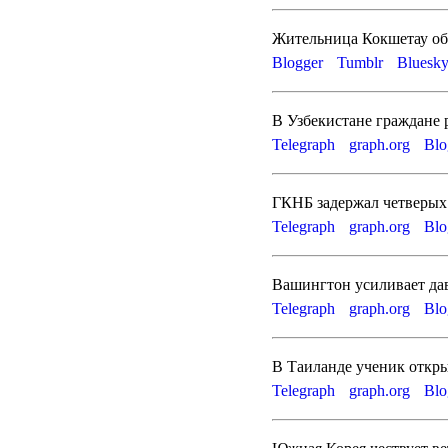
Жительница Кокшетау об
Blogger
Tumblr
Bluesk
В Узбекистане граждане 
Telegraph
graph.org
Blo
ГКНБ задержал четверых
Telegraph
graph.org
Blo
Вашингтон усиливает да
Telegraph
graph.org
Blo
В Таиланде ученик откры
Telegraph
graph.org
Blo