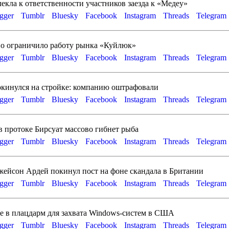
кла к ответственности участников заезда к «Медеу»
gger
Tumblr
Bluesky
Facebook
Instagram
Threads
Telegram
о ограничило работу рынка «Куйлюк»
gger
Tumblr
Bluesky
Facebook
Instagram
Threads
Telegram
окинулся на стройке: компанию оштрафовали
gger
Tumblr
Bluesky
Facebook
Instagram
Threads
Telegram
 протоке Бирсуат массово гибнет рыба
gger
Tumblr
Bluesky
Facebook
Instagram
Threads
Telegram
ейсон Ардей покинул пост на фоне скандала в Британии
gger
Tumblr
Bluesky
Facebook
Instagram
Threads
Telegram
e в плацдарм для захвата Windows-систем в США
gger
Tumblr
Bluesky
Facebook
Instagram
Threads
Telegram